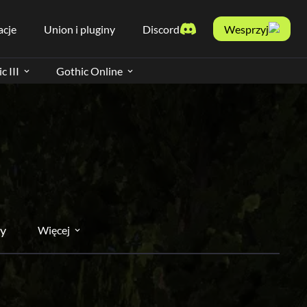
acje
Union i pluginy
Discord
Wesprzyj
c III
Gothic Online
y
Więcej