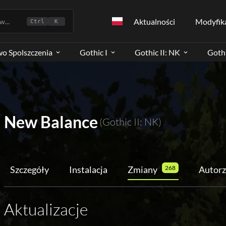
Aktualności
Modyfik
...
Ctrl
K
wo Spolszczenia
Gothic I
Gothic II: NK
Gothi
New Balance
(Gothic II: NK)
Szczegóły
Instalacja
Zmiany
268
Autorz
Aktualizacje