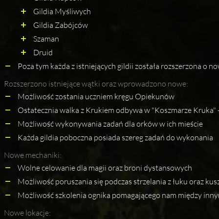
Gildia Myśliwych
Gildia Zabójców
Szaman
Druid
Poza tym każda z istniejących gildii została rozszerzona o n
Rozszerzono istniejące wątki oraz wprowadzono nowe:
Możliwość zostania uczniem kręgu Opiekunów
Ostatecznia walka z Krukiem odbywa w "Koszmarze Kruka"
Możliwość wykonywania zadań dla orków w ich mieście
Każda gildia poboczna posiada szereg zadań do wykonania
Nowe mechaniki:
Wolne celowanie dla magii oraz broni dystansowych
Możliwość poruszania się podczas strzelania z łuku oraz kus
Możliwość szkolenia ognika pomagającego nam między inny
Nowe lokacje: