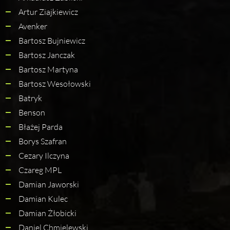
Artur Ziajkiewicz
Avenker
Bartosz Bujniewicz
Bartosz Janczak
Bartosz Martyna
Bartosz Wesołowski
Batryk
Benson
Błażej Parda
Borys Szafran
Cezary Ilczyna
Czareg MPL
Damian Jaworski
Damian Kulec
Damian Żłobicki
Daniel Chmielewski