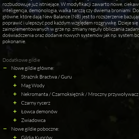
rozbudowuje już istniejące. W modyfikacji zawarto nowe, ciekawe
inteligencja, demonologia, walka tarczą czy dwiema broniami. Dod
główne, które dają New Balance (NB) jest to rozszerzenie bazują
poprawić i ulepszyć pod każdym względem rozgrywkę. Dzieje się
zaimplementowanych w grze np. zmiany reguły obliczania zadan
doświadczenia oraz dodanie nowych systemów jak np. system bos
pokonanie.
Dodatkowe gildie
Nowe gildie główne:
Strażnik Bractwa / Guru
Mag Wody
Nekromanta / Czarnoksiężnik / Mroczny przywoływacz
Czarny rycerz
Łowca demonów
Zwiadowca
Nowe gildie poboczne:
Gildia Kupców