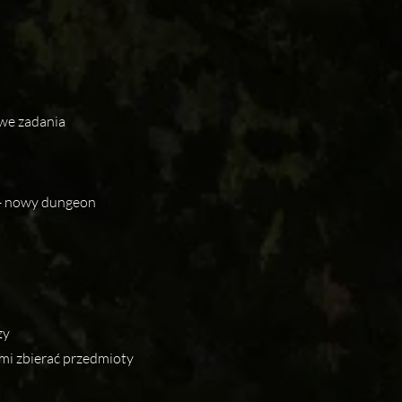
owe zadania
 - nowy dungeon
zy
mi zbierać przedmioty