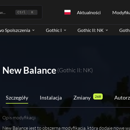
Aktualności
Modyfik
...
Ctrl
K
wo Spolszczenia
Gothic I
Gothic II: NK
Gothi
New Balance
(Gothic II: NK)
Szczegóły
Instalacja
Zmiany
268
Autorz
Opis modyfikacji
New Balance jest to obszerna modyfikacja, która dodaje nowe wą