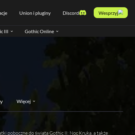
acje
Union i pluginy
Discord
Wesprzyj
c III
Gothic Online
y
Więcej
tki poboczne do świata Gothic II: Noc Kruka, a także