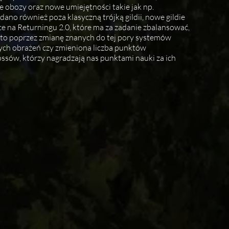
 obozy oraz nowe umiejętności takie jak np.
ano również poza klasyczną trójką gildii, nowe gildie
ce na Returningu 2.0, które ma za zadanie zbalansować,
 to poprzez zmianę znanych do tej pory systemów
ych obrażeń czy zmieniona liczba punktów
sów, którzy nagradzają nas punktami nauki za ich