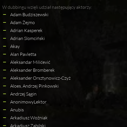
W dubbingu wzięli udział następujący aktorzy:
Adam Budziszewski
Adam Żejmo
Adrian Kasperek
Adrian Slomciński
Akay
Alan Pavletta
Aleksandar Milićević
Aleksander Bromberek
Aleksander Orsztynowicz-Czyż
Aloes, Andrzej Pinkowski
Andrzej Sągin
AnonimowyLektor
Anubis
Arkadiusz Woźniak
Arkadiusz Zabilski