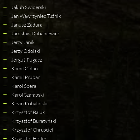
Jakub Świderski
Jan Wawrzyniec Tuźnik
Janusz Zadura
Jarosław Dubaniewicz
Jerzy Janik
Jerzy Odolski
Jorguś Pugacz
Kamil Golan
Kamil Pruban
Karol Spera
Karol Szałapski
Kevin Kobyliński
Krzysztof Baluk
Krzysztof Buratyński
Krzysztof Chruściel
Krzysztof Hofler