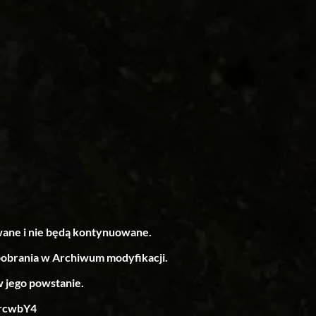
wane i nie będą kontynuowane.
pobrania w Archiwum modyfikacji.
w jego powstanie.
6rcwbY4