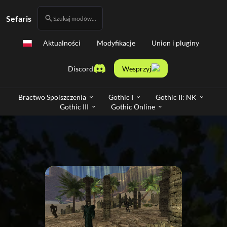
Sefaris
Szukaj modów...
Aktualności
Modyfikacje
Union i pluginy
Discord
Wesprzyj
Bractwo Spolszczenia
Gothic I
Gothic II: NK
Gothic III
Gothic Online