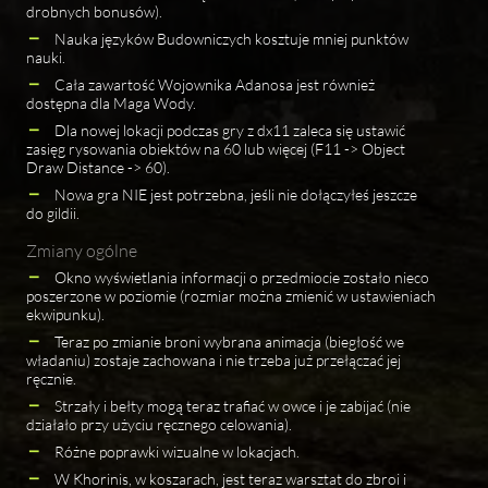
drobnych bonusów).
Nauka języków Budowniczych kosztuje mniej punktów
nauki.
Cała zawartość Wojownika Adanosa jest również
dostępna dla Maga Wody.
Dla nowej lokacji podczas gry z dx11 zaleca się ustawić
zasięg rysowania obiektów na 60 lub więcej (F11 -> Object
Draw Distance -> 60).
Nowa gra NIE jest potrzebna, jeśli nie dołączyłeś jeszcze
do gildii.
Zmiany ogólne
Okno wyświetlania informacji o przedmiocie zostało nieco
poszerzone w poziomie (rozmiar można zmienić w ustawieniach
ekwipunku).
Teraz po zmianie broni wybrana animacja (biegłość we
władaniu) zostaje zachowana i nie trzeba już przełączać jej
ręcznie.
Strzały i bełty mogą teraz trafiać w owce i je zabijać (nie
działało przy użyciu ręcznego celowania).
Różne poprawki wizualne w lokacjach.
W Khorinis, w koszarach, jest teraz warsztat do zbroi i