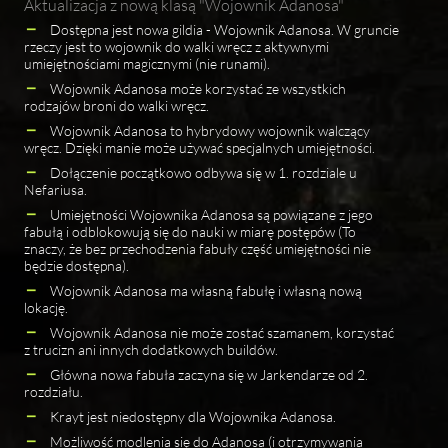
Aktualizacja z nową klasą "Wojownik Adanosa"
Dostępna jest nowa gildia - Wojownik Adanosa. W gruncie
rzeczy jest to wojownik do walki wręcz z aktywnymi
umiejętnościami magicznymi (nie runami).
Wojownik Adanosa może korzystać ze wszystkich
rodzajów broni do walki wręcz.
Wojownik Adanosa to hybrydowy wojownik walczący
wręcz. Dzięki manie może używać specjalnych umiejętności.
Dołączenie początkowo odbywa się w 1. rozdziale u
Nefariusa.
Umiejętności Wojownika Adanosa są powiązane z jego
fabułą i odblokowują się do nauki w miarę postępów (To
znaczy, że bez przechodzenia fabuły część umiejętności nie
będzie dostępna).
Wojownik Adanosa ma własną fabułę i własną nową
lokację.
Wojownik Adanosa nie może zostać szamanem, korzystać
z trucizn ani innych dodatkowych buildów.
Główna nowa fabuła zaczyna się w Jarkendarze od 2.
rozdziału.
Krayt jest niedostępny dla Wojownika Adanosa.
Możliwość modlenia się do Adanosa (i otrzymywania