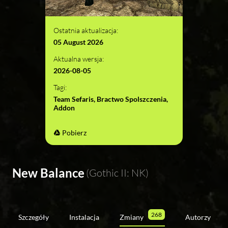
Ostatnia aktualizacja:
05 August 2026
Aktualna wersja:
2026-08-05
Tagi:
Team Sefaris, Bractwo Spolszczenia,
Addon
Pobierz
New Balance
(Gothic II: NK)
268
Szczegóły
Instalacja
Zmiany
Autorzy