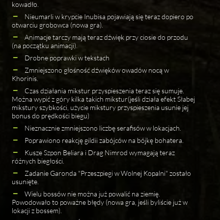
kowadło.
Nieumarli w krypcie Inubisa pojawiają się teraz dopiero po
otwarciu grobowca (nowa gra).
Animacje tarczy mają teraz dźwięk przy ciosie do przodu
(na początku animacji).
Drobne poprawki w tekstach
Zmniejszono głośność dźwięków owadów nocą w
Khorinis.
Czas działania mikstur przyspieszenia teraz się sumuje.
Można wypić z góry kilka takich mikstur
(jeśli działa efekt Słabej
mikstury szybkości, użycie mikstury przyspieszenia usunie jej
bonus do prędkości biegu)
Nieznacznie zmniejszono liczbę serafisów w lokacjach.
Poprawiono reakcję gildii zabójców na bójkę bohatera.
Kusze Szpon Beliara i Drag Nimrod wymagają teraz
różnych biegłości.
Zadanie Garonda "Przeszpiegi w Wolnej Kopalni" zostało
usunięte.
Wielu bossów nie można już powalić na ziemię.
Powodowało to poważne błędy (nowa gra, jeśli byliście już w
lokacji z bossem).