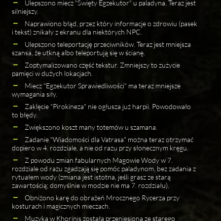
Ulepszono miecz "Święty Egzekutor" u paladyna. Teraz jest
silniejszy.
Naprawiono błąd, przez który informacje o zdrowiu (pasek
i tekst) znikały z ekranu dla niektórych NPC.
Ulepszono teleportację przeciwników. Teraz jest mniejsza
szansa, że utkną albo teleportują się w ścianę.
Zoptymalizowano część tekstur. Zmniejszy to zużycie
pamięci w dużych lokacjach.
Miecz "Egzekutor Sprawiedliwości" ma teraz mniejsze
wymagania siły.
Zaklęcie "Pirokineza" nie ogłusza już harpii. Powodowało
to błędy.
Zwiększono koszt many totemów u szamana.
Zadanie "Wiadomości dla Vatrasa" można teraz otrzymać
dopiero w 4. rozdziale, a nie od razu przy słonecznym kręgu.
Z powodu zmian fabularnych Magowie Wody w 7.
rozdziale od razu zgadzają się pomóc paladynom, bez zadania z
rytuałem wody (zmiana jest istotna, jeśli grasz ze starą
zawartością; domyślnie w modzie nie ma 7. rozdziału).
Obniżono karę do obrażeń Mrocznego Rycerza przy
kosturach i magicznych mieczach.
Muzyka w Khorinis została przeniesiona ze starego