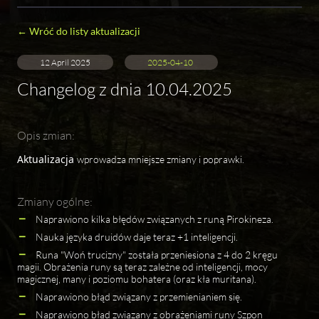
← Wróć do listy aktualizacji
12 April 2025
2025-04-10
Changelog z dnia 10.04.2025
Opis zmian:
Aktualizacja
wprowadza mniejsze zmiany i poprawki.
Zmiany ogólne:
Naprawiono kilka błędów związanych z runą Pirokineza.
Nauka języka druidów daje teraz +1 inteligencji.
Runa "Woń trucizny" została przeniesiona z 4 do 2 kręgu
magii. Obrażenia runy są teraz zależne od inteligencji, mocy
magicznej, many i poziomu bohatera (oraz kła muritana).
Naprawiono błąd związany z przemienianiem się.
Naprawiono błąd związany z obrażeniami runy Szpon