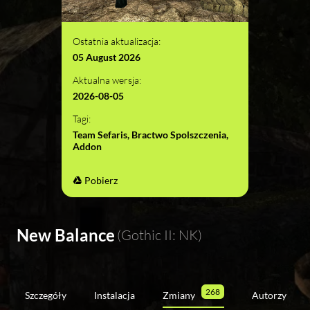
Ostatnia aktualizacja:
05 August 2026
Aktualna wersja:
2026-08-05
Tagi:
Team Sefaris, Bractwo Spolszczenia,
Addon
Pobierz
New Balance
(Gothic II: NK)
268
Szczegóły
Instalacja
Zmiany
Autorzy