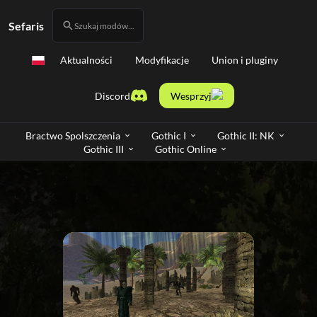
Sefaris
Szukaj modów...
Aktualności
Modyfikacje
Union i pluginy
Discord
Wesprzyj
Bractwo Spolszczenia
Gothic I
Gothic II: NK
Gothic III
Gothic Online