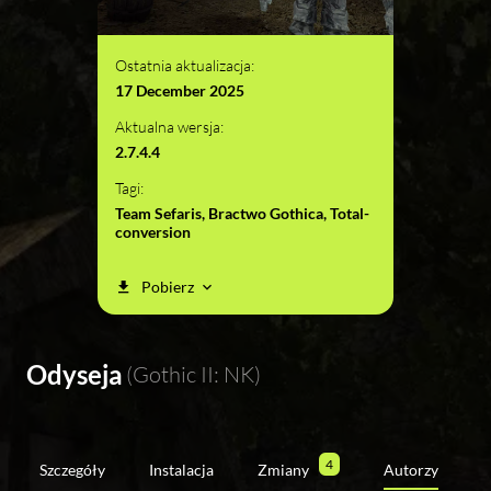
Ostatnia aktualizacja:
17 December 2025
Aktualna wersja:
2.7.4.4
Tagi:
Team Sefaris, Bractwo Gothica, Total-
conversion
Pobierz
Odyseja
(Gothic II: NK)
4
Szczegóły
Instalacja
Zmiany
Autorzy