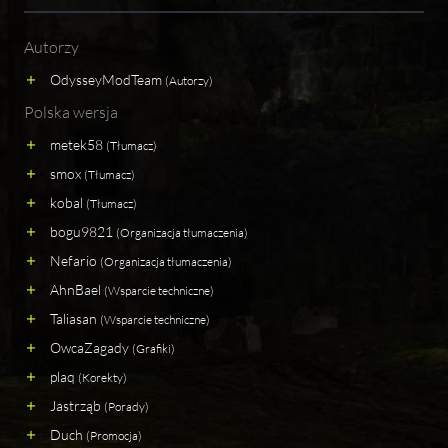
Autorzy
OdysseyModTeam
(Autorzy)
Polska wersja
metek58
(Tłumacz)
smox
(Tłumacz)
kobal
(Tłumacz)
bogu9821
(Organizacja tłumaczenia)
Nefario
(Organizacja tłumaczenia)
AhnBael
(Wsparcie techniczne)
Taliasan
(Wsparcie techniczne)
OwcaZagady
(Grafiki)
plaq
(Korekty)
Jastrząb
(Porady)
Duch
(Promocja)