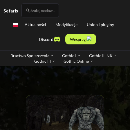
Sefaris
Szukaj modów...
Aktualności
Modyfikacje
Union i pluginy
Discord
Wesprzyj
Bractwo Spolszczenia
Gothic I
Gothic II: NK
Gothic III
Gothic Online