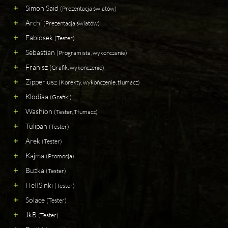
Simon Said
(Prezentacja światów)
Archi
(Prezentacja światów)
Fabiosek
(Tester)
Sebastian
(Programista, wykończenie)
Franisz
(Grafik, wykończenie)
Zipperiusz
(Korekty, wykończenie, tłumacz)
Klodiaa
(Grafiki)
Washion
(Tester, Tłumacz)
Tulipan
(Tester)
Arek
(Tester)
Kajma
(Promocja)
Buzka
(Tester)
HeIISinki
(Tester)
Solace
(Tester)
JkB
(Tester)