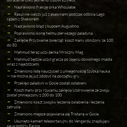
Naprawiono frakcję orka Whoulabe.
Rasul nie walczy już z asasynami podczas odbicia Lago
razem z Shakiorem.
Naprawiono błąd z kupcem Augustino.
Poprawiono ikonę hełmu pierwszego paladyna.
Zaklęcie Przyzwanie zwierząt: koszt many obniżony ze 100
do 50.
Mahmud teraz uczy perka Mroczny Mag.
Mahmud będzie uczył gracza po zajęciu dowolnego miasta
wraz z najeźdźcami.
Zmieniono listę nauczycieli z umiejętnością Szybka nauka
— nie można jej już zdobyć na początku gry.
Przeklęci paladyni w Gocie zostali osłabieni.
Koszt many przy rzucaniu zaklęcia Uzdrowienie ze zwoju
został zmniejszony z 200 do 100.
Zmieniono koszt zwojów leczenia osłabienia i leczenia
zatrucia.
Zmieniono miejsce pojawiania się Tristana w Gocie.
Usunięto kamień teleportacyjny do Vengardu znajdujący
się w pobliżu Faring.