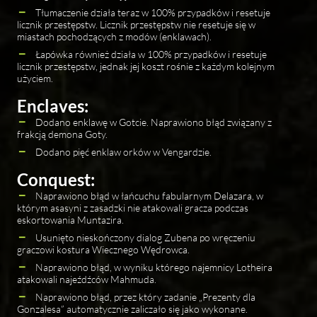
Tłumaczenie działa teraz w 100% przypadków i resetuje
licznik przestępstw. Licznik przestępstw nie resetuje się w
miastach pochodzących z modów (enklawach).
Łapówka również działa w 100% przypadków i resetuje
licznik przestępstw, jednak jej koszt rośnie z każdym kolejnym
użyciem.
Enclaves:
Dodano enklawę w Gotcie. Naprawiono błąd związany z
frakcją demona Goty.
Dodano pięć enklaw orków w Vengardzie.
Conquest:
Naprawiono błąd w łańcuchu fabularnym Delazara, w
którym asasyni z zasadzki nie atakowali gracza podczas
eskortowania Muntazira.
Usunięto nieskończony dialog Zubena po wręczeniu
graczowi kostura Wiecznego Wędrowca.
Naprawiono błąd, w wyniku którego najemnicy Lotheira
atakowali najeźdźców Mahmuda.
Naprawiono błąd, przez który zadanie „Prezenty dla
Gonzalesa” automatycznie zaliczało się jako wykonane.