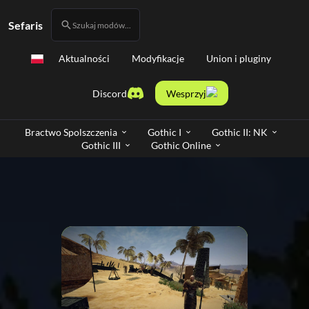
Sefaris
Szukaj modów...
Aktualności
Modyfikacje
Union i pluginy
Discord
Wesprzyj
Bractwo Spolszczenia
Gothic I
Gothic II: NK
Gothic III
Gothic Online