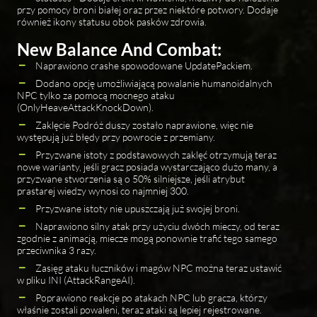
przy pomocy broni białej oraz przez niektóre potwory. Dodaje
również ikony statusu obok pasków zdrowia.
New Balance And Combat:
Naprawiono crashe spowodowane UpdatePackiem.
Dodano opcję umożliwiającą powalanie humanoidalnych
NPC tylko za pomocą mocnego ataku
(OnlyHeaveAttackKnockDown).
Zaklęcie Podróż duszy zostało naprawione, więc nie
występują już błędy przy powrocie z przemiany.
Przyzwane istoty z podstawowych zaklęć otrzymują teraz
nowe warianty, jeśli gracz posiada wystarczająco dużo many, a
przyzwane stworzenia są o 50% silniejsze, jeśli atrybut
prastarej wiedzy wynosi co najmniej 300.
Przyzwane istoty nie upuszczają już swojej broni.
Naprawiono silny atak przy użyciu dwóch mieczy, od teraz
zgodnie z animacją, miecze mogą ponownie trafić tego samego
przeciwnika 3 razy.
Zasięg ataku łuczników i magów NPC można teraz ustawić
w pliku INI (AttackRangeAI).
Poprawiono reakcje po atakach NPC lub gracza, którzy
właśnie zostali powaleni, teraz ataki są lepiej rejestrowane.