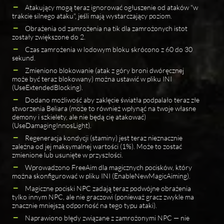
Atakujący mogą teraz ignorować ogłuszenie od ataków "w
trakcie silnego ataku", jeśli mają wystarczający poziom.
Obrażenia od zamrożenia na tik dla zamrożonych istot
zostały zwiększone do 2.
Czas zamrożenia w lodowym bloku skrócono z 60 do 30
sekund.
Zmieniono blokowanie (atak z góry broni dwóręcznej
może być teraz blokowany) można ustawić w pliku INI
(UseExtendedBlocking).
Dodano możliwość aby zaklęcie światła podpalało teraz złe
stworzenia Beliara (może to również wpłynąć na twoje własne
demony i szkielety, ale nie będą cię atakować)
(UseDamagingInnosLight).
Regeneracja kondycji (staminy) jest teraz nieznacznie
zależna od jej maksymalnej wartości (1%). Może to zostać
zmienione lub usunięte w przyszłości.
Wprowadzono FreeAim dla magicznych pocisków, który
można skonfigurować w pliku INI (EnableNewMagicAiming).
Magiczne pociski NPC zadają teraz podwójne obrażenia
tylko innym NPC, ale nie graczowi (ponieważ gracz zwykle ma
znacznie mniejszą odporność na tego typu ataki).
Naprawiono błędy związane z zamrożonymi NPC — nie