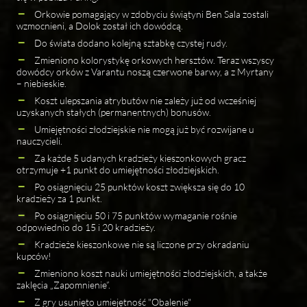
Orkowie pomagający w zdobyciu świątyni Ben Sala zostali
wzmocnieni, a Dolok został ich dowódcą.
Do świata dodano kolejną sztabkę czystej rudy.
Zmieniono kolorystykę orkowych hersztów. Teraz wszyscy
dowódcy orków z Varantu noszą czerwone barwy, a z Myrtany
– niebieskie.
Koszt ulepszania atrybutów nie zależy już od wcześniej
uzyskanych stałych (permanentnych) bonusów.
Umiejętności złodziejskie nie mogą już być rozwijane u
nauczycieli.
Za każde 5 udanych kradzieży kieszonkowych gracz
otrzymuje +1 punkt do umiejętności złodziejskich.
Po osiągnięciu 25 punktów koszt zwiększa się do 10
kradzieży za 1 punkt.
Po osiągnięciu 50 i 75 punktów wymaganie rośnie
odpowiednio do 15 i 20 kradzieży.
Kradzieże kieszonkowe nie są liczone przy okradaniu
kupców!
Zmieniono koszt nauki umiejętności złodziejskich, a także
zaklęcia „Zapomnienie”.
Z gry usunięto umiejętność "Obalenie"