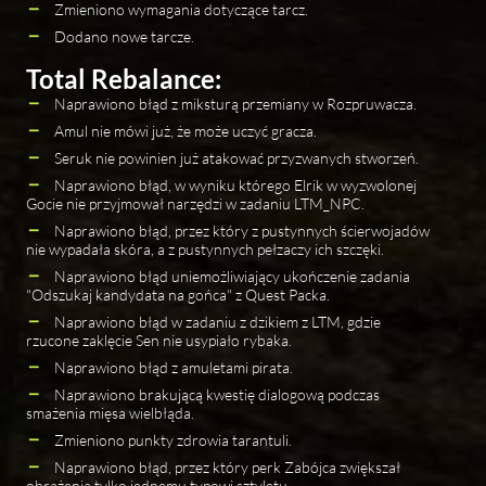
Zmieniono wymagania dotyczące tarcz.
Dodano nowe tarcze.
Total Rebalance:
Naprawiono błąd z miksturą przemiany w Rozpruwacza.
Amul nie mówi już, że może uczyć gracza.
Seruk nie powinien już atakować przyzwanych stworzeń.
Naprawiono błąd, w wyniku którego Elrik w wyzwolonej
Gocie nie przyjmował narzędzi w zadaniu LTM_NPC.
Naprawiono błąd, przez który z pustynnych ścierwojadów
nie wypadała skóra, a z pustynnych pełzaczy ich szczęki.
Naprawiono błąd uniemożliwiający ukończenie zadania
"Odszukaj kandydata na gońca" z Quest Packa.
Naprawiono błąd w zadaniu z dzikiem z LTM, gdzie
rzucone zaklęcie Sen nie usypiało rybaka.
Naprawiono błąd z amuletami pirata.
Naprawiono brakującą kwestię dialogową podczas
smażenia mięsa wielbłąda.
Zmieniono punkty zdrowia tarantuli.
Naprawiono błąd, przez który perk Zabójca zwiększał
obrażenia tylko jednemu typowi sztyletu.