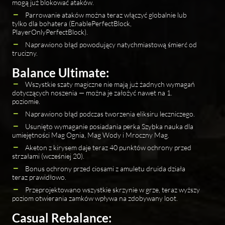
mogą już blokować ataków.
Parrowanie ataków można teraz włączyć globalnie lub
tylko dla bohatera (EnablePerfectBlock,
PlayerOnlyPerfectBlock).
Naprawiono błąd powodujący natychmiastową śmierć od
trucizny.
Balance Ultimate:
Wszystkie szaty magiczne nie mają już żadnych wymagań
dotyczących noszenia — można je założyć nawet na 1.
poziomie.
Naprawiono błąd podczas tworzenia eliksiru leczniczego.
Usunięto wymaganie posiadania perka Szybka nauka dla
umiejętności Mag Ognia, Mag Wody i Mroczny Mag.
Aketon z kirysem daje teraz 40 punktów ochrony przed
strzałami (wcześniej 20).
Bonus ochrony przed ciosami z amuletu druida działa
teraz prawidłowo.
Przeprojektowano wszystkie skrzynie w grze, teraz wyższy
poziom otwierania zamków wpływa na zdobywany loot.
Casual Rebalance: