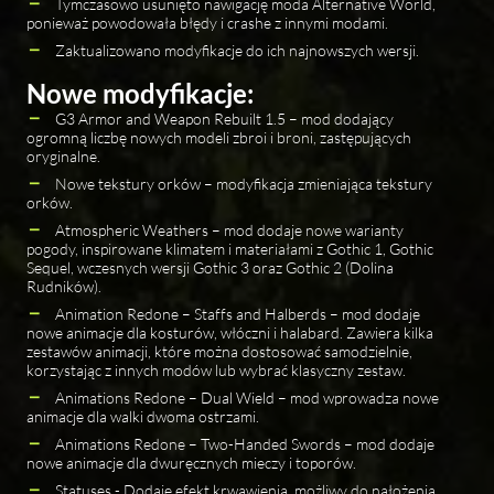
Tymczasowo usunięto nawigację moda Alternative World,
ponieważ powodowała błędy i crashe z innymi modami.
Zaktualizowano modyfikacje do ich najnowszych wersji.
Nowe modyfikacje:
G3 Armor and Weapon Rebuilt 1.5 – mod dodający
ogromną liczbę nowych modeli zbroi i broni, zastępujących
oryginalne.
Nowe tekstury orków – modyfikacja zmieniająca tekstury
orków.
Atmospheric Weathers – mod dodaje nowe warianty
pogody, inspirowane klimatem i materiałami z Gothic 1, Gothic
Sequel, wczesnych wersji Gothic 3 oraz Gothic 2 (Dolina
Rudników).
Animation Redone – Staffs and Halberds – mod dodaje
nowe animacje dla kosturów, włóczni i halabard. Zawiera kilka
zestawów animacji, które można dostosować samodzielnie,
korzystając z innych modów lub wybrać klasyczny zestaw.
Animations Redone – Dual Wield – mod wprowadza nowe
animacje dla walki dwoma ostrzami.
Animations Redone – Two-Handed Swords – mod dodaje
nowe animacje dla dwuręcznych mieczy i toporów.
Statuses - Dodaje efekt krwawienia, możliwy do nałożenia