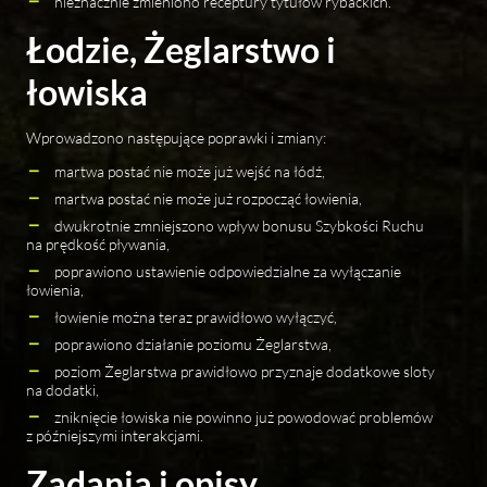
nieznacznie zmieniono receptury tytułów rybackich.
Łodzie, Żeglarstwo i
łowiska
Wprowadzono następujące poprawki i zmiany:
martwa postać nie może już wejść na łódź,
martwa postać nie może już rozpocząć łowienia,
dwukrotnie zmniejszono wpływ bonusu Szybkości Ruchu
na prędkość pływania,
poprawiono ustawienie odpowiedzialne za wyłączanie
łowienia,
łowienie można teraz prawidłowo wyłączyć,
poprawiono działanie poziomu Żeglarstwa,
poziom Żeglarstwa prawidłowo przyznaje dodatkowe sloty
na dodatki,
zniknięcie łowiska nie powinno już powodować problemów
z późniejszymi interakcjami.
Zadania i opisy