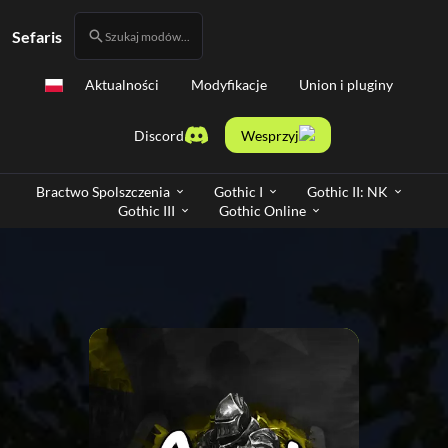
Sefaris
Szukaj modów...
Aktualności
Modyfikacje
Union i pluginy
Discord
Wesprzyj
Bractwo Spolszczenia
Gothic I
Gothic II: NK
Gothic III
Gothic Online