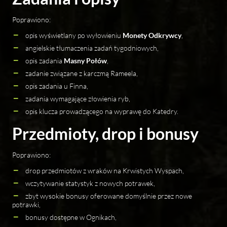
Poprawiono:
opis wyświetlany po wyłowieniu
Monety Odkrywcy
,
angielskie tłumaczenia zadań tygodniowych,
opis zadania
Masny Połów
,
zadanie związane z karczmą Rameela,
opis zadania u Finna,
zadania wymagające złowienia ryb,
opis klucza prowadzącego na wyprawę do Katedry.
Przedmioty, drop i bonusy
Poprawiono:
drop przedmiotów z wraków na Krwistych Wyspach,
wczytywanie statystyk z nowych potrawek,
zbyt wysokie bonusy oferowane domyślnie przez nowe
potrawki,
bonusy dostępne w Ognikach,