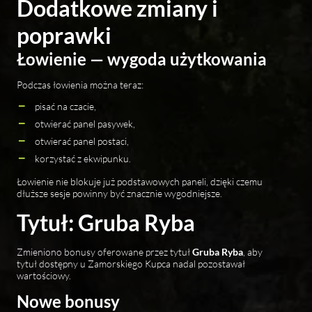
Dodatkowe zmiany i
poprawki
Łowienie — wygoda użytkowania
Podczas łowienia można teraz:
pisać na czacie,
otwierać panel pasywek,
otwierać panel postaci,
korzystać z ekwipunku.
Łowienie nie blokuje już podstawowych paneli, dzięki czemu
dłuższe sesje powinny być znacznie wygodniejsze.
Tytuł: Gruba Ryba
Zmieniono bonusy oferowane przez tytuł
Gruba Ryba
, aby
tytuł dostępny u Zamorskiego Kupca nadal pozostawał
wartościowy.
Nowe bonusy