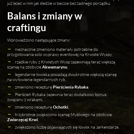
już leżeć w nim jak śledzie w beczce bez żadnego porządku.
Balans i zmiany w
craftingu
Wprowadzono następujące zmiany:
nieznacznie zmieniono materiały potrzebne do
przygotowania solo wyprawy eventowej na Krwiste Wyspy,
rzadkie ryby z Krwistych Wysp zapewniają teraz większą
szansę na zdobycie
Akwamarynu
,
legendarne łowiska posiadają dwukrotnie większą szansę
na wyłowienie legendarnych ryb,
zmieniono recepturę
Pierścienia Rybaka
,
Pierścień Rybaka zapewnia teraz dodatkowy bonus
związany z wrakami,
zmieniono recepturę
Ochotki
,
trzykrotnie zwiększono szansę Myśliwego na zdobycie
Zwierzęcej Krwi
,
zwiększono liczbę pojawiających się łowisk na Jarkendarze,