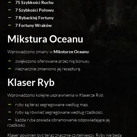
75 Szybkości Ruchu
7 Szybkości Połowu
7 Rybackiej Fortuny
7 Fortuny Wraków
Mikstura Oceanu
Wprowadzono zmiany w
Miksturze Oceanu
:
zwiększono oferowane przez nią bonusy,
nieznacznie zmieniono jej recepturę.
Klaser Ryb
Wprowadzono kolejne usprawnienia w Klaserze Ryb:
ryby są teraz segregowane według map,
ryby są również segregowane według rzadkości,
każda ryba posiada obramowanie odpowiadające jej
rzadkości.
Klaser powinien być teraz znacznie czytelniejszy. Ryby nie będą